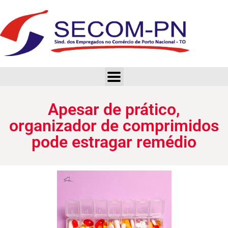
Apesar de prático, organizador de comprimidos pode estragar remédio
Apesar de prático,
organizador de comprimidos
pode estragar remédio