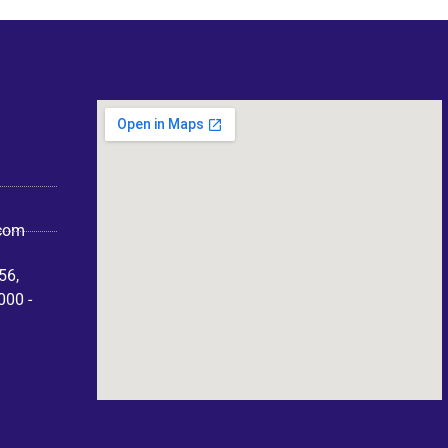
com
56,
000 -