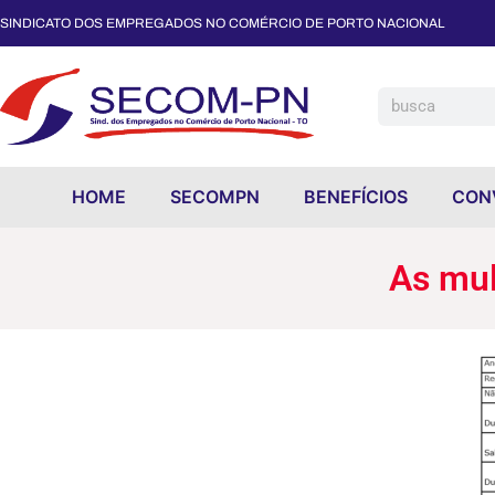
SINDICATO DOS EMPREGADOS NO COMÉRCIO DE PORTO NACIONAL
As multas trabalhistas do MTE
HOME
SECOMPN
BENEFÍCIOS
CON
As mul