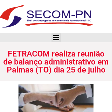
FETRACOM realiza reunião de balanço administrativo em Palmas (TO) dia 25 de julho
FETRACOM realiza reunião
de balanço administrativo em
Palmas (TO) dia 25 de julho