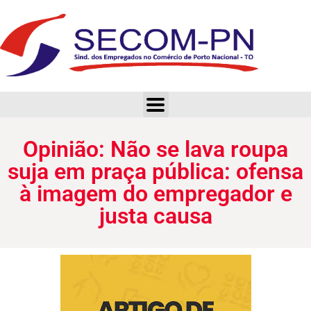
Opinião: Não se lava roupa suja em praça pública: ofensa à imagem do empregador e justa causa
Opinião: Não se lava roupa
suja em praça pública: ofensa
à imagem do empregador e
justa causa