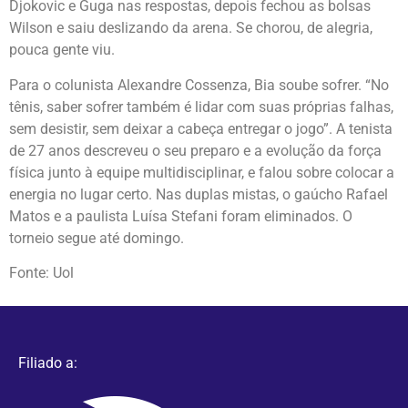
Djokovic e Guga nas respostas, depois fechou as bolsas
Wilson e saiu deslizando da arena. Se chorou, de alegria,
pouca gente viu.
Para o colunista Alexandre Cossenza, Bia soube sofrer. “No
tênis, saber sofrer também é lidar com suas próprias falhas,
sem desistir, sem deixar a cabeça entregar o jogo”. A tenista
de 27 anos descreveu o seu preparo e a evolução da força
física junto à equipe multidisciplinar, e falou sobre colocar a
energia no lugar certo. Nas duplas mistas, o gaúcho Rafael
Matos e a paulista Luísa Stefani foram eliminados. O
torneio segue até domingo.
Fonte: Uol
Filiado a: