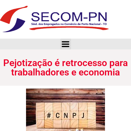
Pejotização é retrocesso para trabalhadores e economia
Pejotização é retrocesso para
trabalhadores e economia