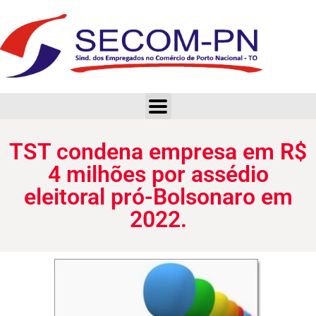
TST condena empresa em R$ 4 milhões por assédio eleitoral pró-Bolsonaro em 2022.
TST condena empresa em R$
4 milhões por assédio
eleitoral pró-Bolsonaro em
2022.